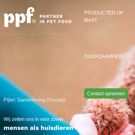
PRODUCTEN OP
MAAT
DUURZAAMHEID
Contact opnemen
Pijler: Samenleving (Society)
Wij zetten ons in voor zowel
mensen als huisdieren