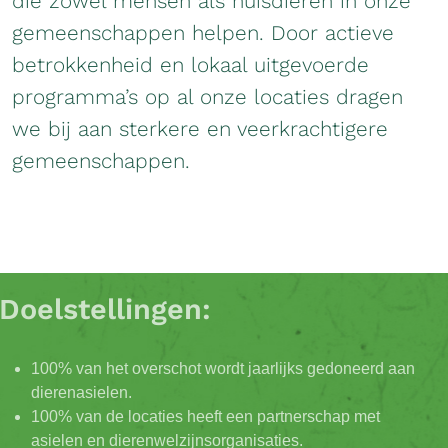
die zowel mensen als huisdieren in onze
gemeenschappen helpen. Door actieve
betrokkenheid en lokaal uitgevoerde
programma’s op al onze locaties dragen
we bij aan sterkere en veerkrachtigere
gemeenschappen.
Doelstellingen:
100% van het overschot wordt jaarlijks gedoneerd aan
dierenasielen.
100% van de locaties heeft een partnerschap met
asielen en dierenwelzijnsorganisaties.