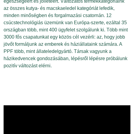
egészségéért és jóllétéért. Változatos termékkategóriáink
az összes kutya- és macskaeledel kategóriát lefedik,
minden minőségben és forgalmazási csatornán. 12
csúcstechnológiás üzemünk van Európa-szerte, ezáltal 35
országban több, mint 400 ügyfelet szolgálunk ki. Több mint
3000 fős csapatunkat egy közös cél vezérli: az, hogy jobb
jövőt formáljunk az emberek és háziállataink számára. A
PPF több, mint állateledelgyártó. Társak vagyunk a
házikedvencek gondozásában, lépésről lépésre próbálunk
pozitív változást elérni.
Új korszak a PPF-nél:
Az emberek és a háziállatok inspirálnak minket.