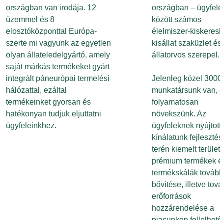
országban van irodája. 12
országban – ügyfel
üzemmel és 8
között számos
elosztóközponttal Európa-
élelmiszer-kiskere
szerte mi vagyunk az egyetlen
kisállat szaküzlet é
olyan állateledelgyártó, amely
állatorvos szerepel.
saját márkás termékeket gyárt
integrált páneurópai termelési
Jelenleg közel 300
hálózattal, ezáltal
munkatársunk van,
termékeinket gyorsan és
folyamatosan
hatékonyan tudjuk eljuttatni
növekszünk. Az
ügyfeleinkhez.
ügyfeleknek nyújtot
kínálatunk fejleszt
terén kiemelt terüle
prémium termékek 
termékskálák továb
bővítése, illetve to
erőforrások
hozzárendelése a
piacunkon fellelhet