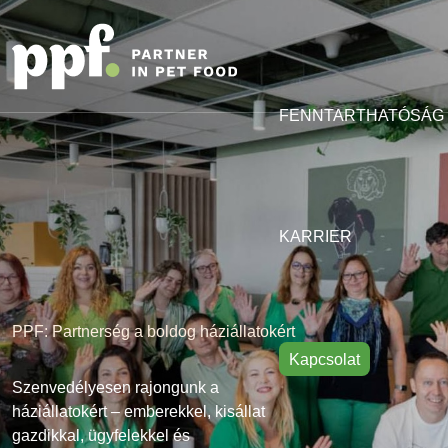
FENNTARTHATÓSÁG
KARRIER
PPF: Partnerség a boldog háziállatokért
Kapcsolat
Szenvedélyesen rajongunk a
háziállatokért – emberekkel, kisállat
gazdikkal, ügyfelekkel és