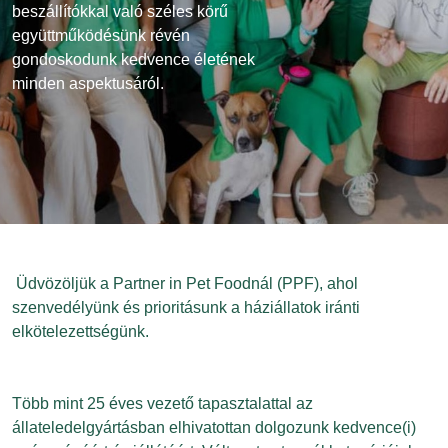
beszállítókkal való széles körű
együttműködésünk révén
gondoskodunk kedvence életének
minden aspektusáról.
Üdvözöljük a Partner in Pet Foodnál (PPF), ahol
szenvedélyünk és prioritásunk a háziállatok iránti
elkötelezettségünk.
Több mint 25 éves vezető tapasztalattal az
állateledelgyártásban elhivatottan dolgozunk kedvence(i)