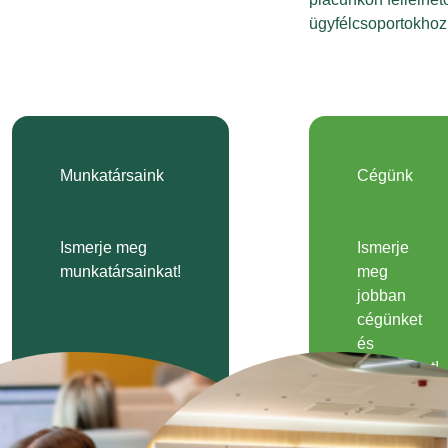
ügyfélcsoportokhoz
Munkatársaink
Cégünk
Ismerje meg
Ismerje
munkatársainkat!
meg
jobban
cégünket
és
kultúránkat!