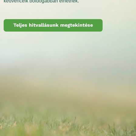
kedvenceik boldogabban élhetnek.
Teljes hitvallásunk megtekintése