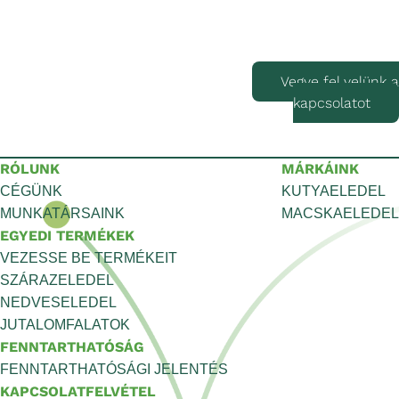
Vegye fel velünk a
kapcsolatot
RÓLUNK
MÁRKÁINK
CÉGÜNK
KUTYAELEDEL
MUNKATÁRSAINK
MACSKAELEDEL
EGYEDI TERMÉKEK
VEZESSE BE TERMÉKEIT
SZÁRAZELEDEL
NEDVESELEDEL
JUTALOMFALATOK
FENNTARTHATÓSÁG
FENNTARTHATÓSÁGI JELENTÉS
KAPCSOLATFELVÉTEL