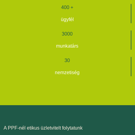
400
+
ügyfél
3000
munkatárs
30
nemzetiség
A PPF-nél etikus üzletvitelt folytatunk