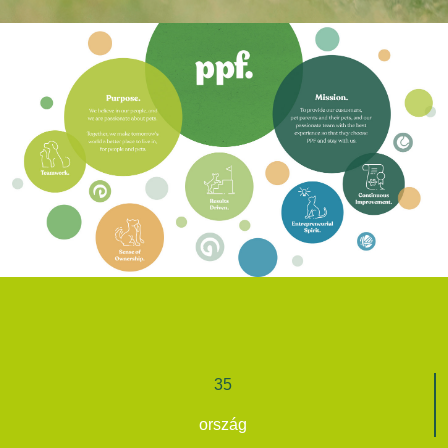
35
ország