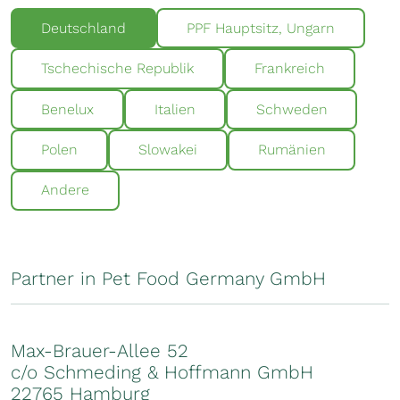
Deutschland
PPF Hauptsitz, Ungarn
Tschechische Republik
Frankreich
Benelux
Italien
Schweden
Polen
Slowakei
Rumänien
Andere
Partner in Pet Food Germany GmbH
Max-Brauer-Allee 52
c/o Schmeding & Hoffmann GmbH
22765 Hamburg