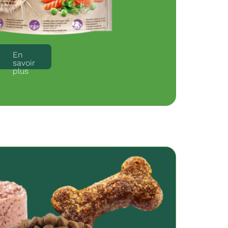
En
savoir
plus